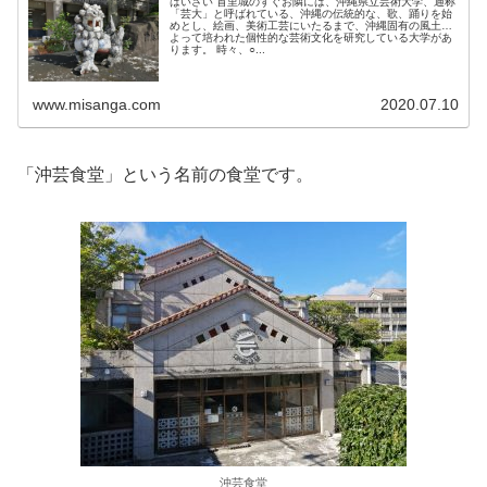
はいさい 首里城のすぐお隣には、沖縄県立芸術大学、通称
「芸大」と呼ばれている、沖縄の伝統的な、歌、踊りを始
めとし、絵画、美術工芸にいたるまで、沖縄固有の風土に
よって培われた個性的な芸術文化を研究している大学があ
ります。 時々、○...
www.misanga.com
2020.07.10
「沖芸食堂」という名前の食堂です。
沖芸食堂