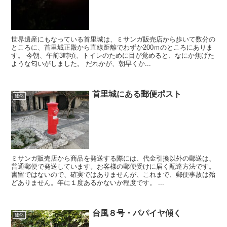
世界遺産にもなっている首里城は、ミサンガ販売店から歩いて数分の
ところに、首里城正殿から直線距離でわずか200ｍのところにありま
す。 今朝、午前3時頃、トイレのために目が覚めると、なにか焦げた
ような匂いがしました。 だれかが、朝早くか...
首里城にある郵便ポスト
徒然
ミサンガ販売店から商品を発送する際には、代金引換以外の郵送は、
普通郵便で発送しています。お客様の郵便受けに届く配達方法です。
書留ではないので、確実ではありませんが、これまで、郵便事故は殆
どありません。年に１度あるかないか程度です。 ...
台風８号・パパイヤ傾く
徒然