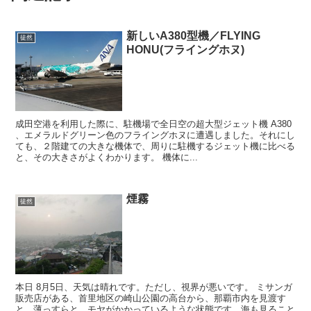
新しいA380型機／FLYING
徒然
HONU(フライングホヌ)
成田空港を利用した際に、駐機場で全日空の超大型ジェット機 A380
、エメラルドグリーン色のフライングホヌに遭遇しました。それにし
ても、２階建ての大きな機体で、周りに駐機するジェット機に比べる
と、その大きさがよくわかります。 機体に...
煙霧
徒然
本日 8月5日、天気は晴れです。ただし、視界が悪いです。 ミサンガ
販売店がある、首里地区の崎山公園の高台から、那覇市内を見渡す
と、薄っすらと、モヤがかかっているような状態です。海も見ること