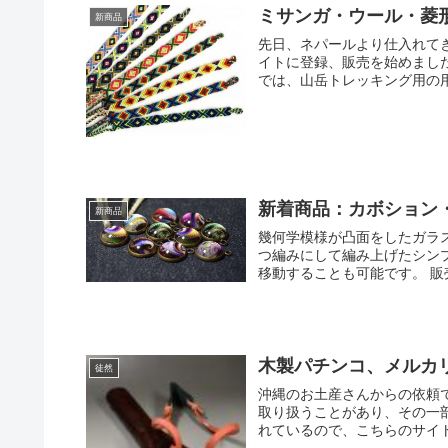
ミサンガ・ウール・菱
新商品
先日、ネパールより仕入れて
イトに登録、販売を始めまし
では、山岳トレッキング用の用
新着商品：カボション
新商品
幾何学模様が凸面をしたガラ
つ編みにして編み上げたシン
移動することも可能です。 販売サイ
木製パチンコ、メルカ
徒然
沖縄のお土産さんからの依頼
取り扱うことがあり、その一
れているので、こちらのサイト