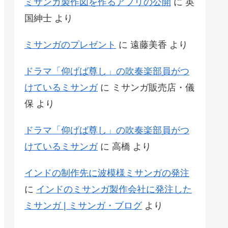
ミサンガ製作図を作るアプリの公開
に
英
国紳士
より
ミサンガのプレゼント
に
遠藤美香
より
ドラマ「仰げば尊し」の吹奏楽部員がつ
けているミサンガ
に
ミサンガ販売店・儀
保
より
ドラマ「仰げば尊し」の吹奏楽部員がつ
けているミサンガ
に
高橋
より
インドの制作先に波模様ミサンガの発注
に
インドのミサンガ製作会社に発注した
ミサンガ | ミサンガ・ブログ
より