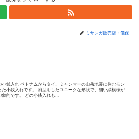
ミサンガ販売店・儀保
の小銭入れ ベトナムからタイ、ミャンマーの山岳地帯に住むモン
った小銭入れです。 扇型をしたユニークな形状で、細い縞模様が
象的です。 どの小銭入れも...