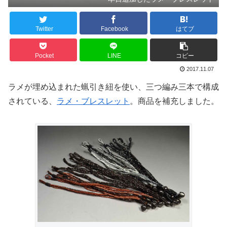
Twitter
Facebook
はてブ
Pocket
LINE
コピー
2017.11.07
ラメが埋め込まれた蝋引き紐を使い、三つ編み三本で構成
されている、
ラメ・ブレスレット
。商品を補充しました。