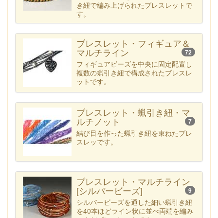
き紐で編み上げられたブレスレットで
す。
ブレスレット・フィギュア＆
マルチライン
72
フィギュアビーズを中央に固定配置し
複数の蝋引き紐で構成されたブレスレ
ットです。
ブレスレット・蝋引き紐・マ
ルチノット
7
結び目を作った蝋引き紐を束ねたブレ
スレッです。
ブレスレット・マルチライン
[シルバービーズ]
9
シルバービーズを通した細い蝋引き紐
を40本ほどライン状に並べ両端を編み