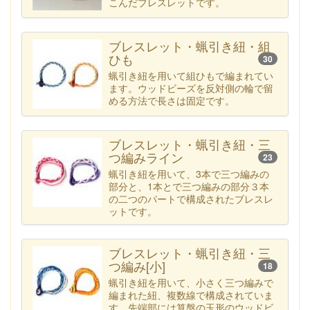
こんだブレスレットです。
ブレスレット・蝋引き紐・組
ひも
30
蝋引き紐を用いて組ひもで編まれてい
ます。ウッドビーズを反対側の輪で留
める方法で長さは固定です。
ブレスレット・蝋引き紐・三
つ編みライン
23
蝋引き紐を用いて、3本で三つ編みの
部分と、1本とで三つ編みの部分３本
の二つのパートで構成されたブレスレ
ットです。
ブレスレット・蝋引き紐・三
つ編み[小]
18
蝋引き紐を用いて、小さく三つ編みで
編まれた紐、複数線で構成されていま
す。先端部には算盤の玉形のウッドビ