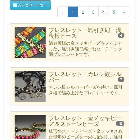
カテゴリー一覧へ
«
1
2
3
4
5
»
ブレスレット・蝋引き紐・渦
模様ビーズ
4
渦巻模様の金メッキビーズをメインと
した、蝋引き紐で編まれたエスニック
調ブレスレットです。
ブレスレット・カレン族シル
バー
7
カレン族シルバービーズを使い、蝋引
き紐で編み上げたブレスレットです。
ブレスレット・金メッキビー
ズ＆ストーンビーズ
10
球形のストーンビーズ・金メッキされ
た球形のビーズを一列に配列し、蝋引