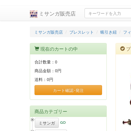
ミサンガ販売店
ミサンガ販売店
ブレスレット
蝋引き紐
フ
現在のカートの中
ブ
合計数量：
0
商品金額：
0円
送料：
0円
カート確認･発注
商品カテゴリー
ミサンガ