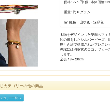
価格:
275 円
/ 個
(本体価格:25
重量: 約 6 グラム
色: 紅色・山吹色・深緑色
太陽をデザインした笑顔のフィギ
鈴の形をしたシルバービーズ、
蝋引き紐で構成されたブレスレ
先端には円盤状のココナツビー
します。
全長 19～20cm
じカテゴリーの他の商品
テゴリー一覧へ