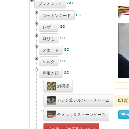
ブレスレット
コットンコード
レザー
麻ひも
スエード
シルク
蝋引き紐
渦模様
カレン族シルバー・チャーム
同
金メッキ＆ストーンビーズ
カ
フィギュア＆マルチライン