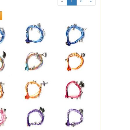
«
1
2
»