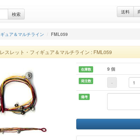
送料
検索
ィギュア＆マルチライン
FML059
レスレット・フィギュア＆マルチライン : FML059
9 個
在庫数
発注数
-
備考