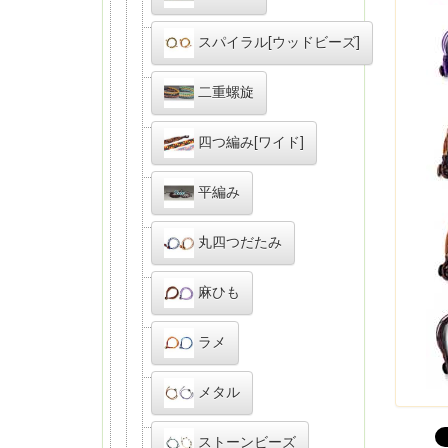
スパイラル[ウッドビーズ]
二重螺旋
四つ編み[ワイド]
平編み
丸四つだたみ
麻ひも
ラメ
メタル
ストーンビーズ