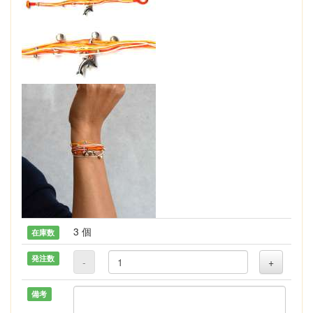
3 個
在庫数
発注数
-
+
備考