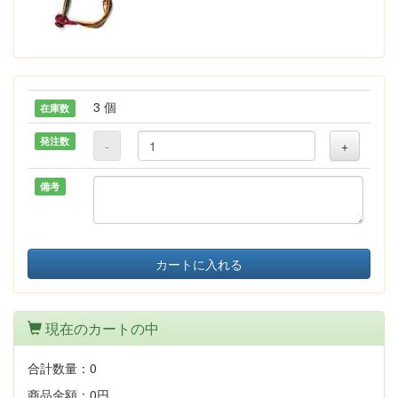
3 個
在庫数
発注数
-
+
備考
カートに入れる
現在のカートの中
合計数量：
0
商品金額：
0円