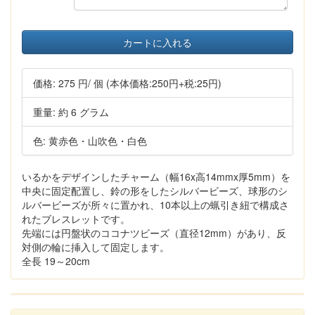
カートに入れる
価格:
275 円
/ 個
(本体価格:250円+税:25円)
重量: 約 6 グラム
色: 黄赤色・山吹色・白色
いるかをデザインしたチャーム（幅16x高14mmx厚5mm）を
中央に固定配置し、鈴の形をしたシルバービーズ、球形のシ
ルバービーズが所々に置かれ、10本以上の蝋引き紐で構成さ
れたブレスレットです。
先端には円盤状のココナツビーズ（直径12mm）があり、反
対側の輪に挿入して固定します。
全長 19～20cm