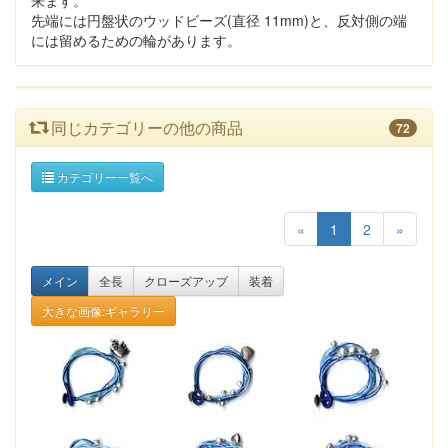
来ます。
先端には円盤状のウッドビーズ(直径 11mm)と、反対側の端
には留めるための輪があります。
同じカテゴリーの他の商品
72
カテゴリー一覧へ
«
1
2
»
メイン
全長
クローズアップ
装着
大きな画像:ギャラリー