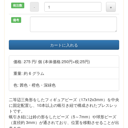
発注数
-
+
備考
カートに入れる
価格:
275 円
/ 個
(本体価格:250円+税:25円)
重量: 約 6 グラム
色: 茜色・橙色・深緑色
二等辺三角形をしたフィギュアビーズ（17x12x3mm）を中央
に固定配置し、10本以上の蝋引き紐で構成されたブレスレッ
トです。
蝋引き紐には鈴の形をしたビーズ（5～7mm）や球形ビーズ
（直径約 3mm）が通されており、位置を移動させることが出