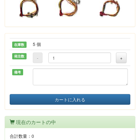
5 個
在庫数
発注数
-
+
備考
カートに入れる
現在のカートの中
合計数量：
0