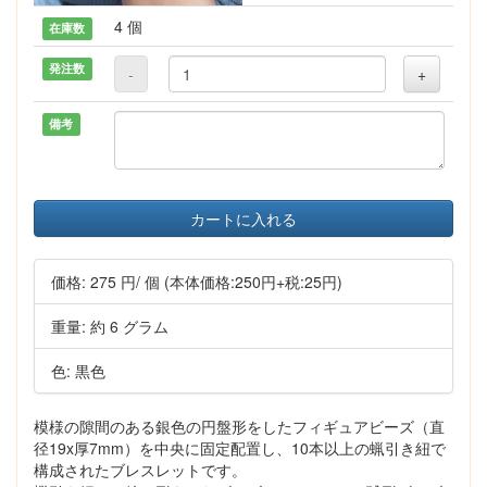
4 個
在庫数
発注数
-
+
備考
カートに入れる
価格:
275 円
/ 個
(本体価格:250円+税:25円)
重量: 約 6 グラム
色: 黒色
模様の隙間のある銀色の円盤形をしたフィギュアビーズ（直
径19x厚7mm）を中央に固定配置し、10本以上の蝋引き紐で
構成されたブレスレットです。