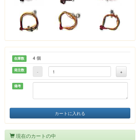
4 個
在庫数
発注数
-
+
備考
カートに入れる
現在のカートの中