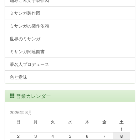
編みこみ文字製作図
ミサンガ製作図
ミサンガの製作依頼
世界のミサンガ
ミサンガ関連図書
著名人プロデュース
色と意味
営業カレンダー
2026年 8月
日
月
火
水
木
金
土
1
2
3
4
5
6
7
8