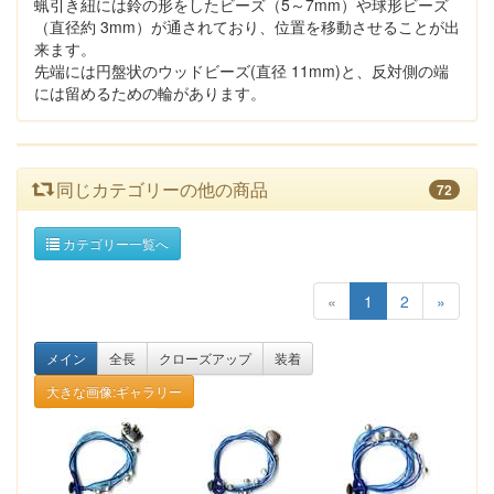
蝋引き紐には鈴の形をしたビーズ（5～7mm）や球形ビーズ
（直径約 3mm）が通されており、位置を移動させることが出
来ます。
先端には円盤状のウッドビーズ(直径 11mm)と、反対側の端
には留めるための輪があります。
同じカテゴリーの他の商品
72
カテゴリー一覧へ
«
1
2
»
メイン
全長
クローズアップ
装着
大きな画像:ギャラリー