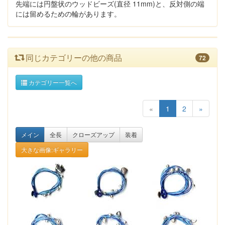
先端には円盤状のウッドビーズ(直径 11mm)と、反対側の端
には留めるための輪があります。
同じカテゴリーの他の商品
72
カテゴリー一覧へ
«
1
2
»
メイン
全長
クローズアップ
装着
大きな画像:ギャラリー