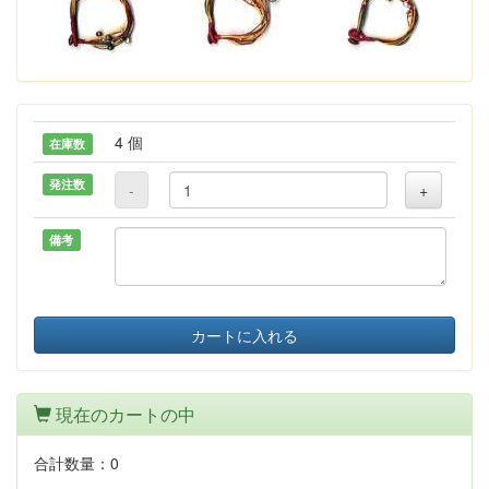
4 個
在庫数
発注数
-
+
備考
カートに入れる
現在のカートの中
合計数量：
0