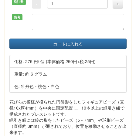
発注数
-
+
備考
カートに入れる
価格:
275 円
/ 個
(本体価格:250円+税:25円)
重量: 約 6 グラム
色: 牡丹色・桃色・白色
花びらの模様が模られた円盤形をしたフィギュアビーズ（直
径10x厚4mm）を中央に固定配置し、10本以上の蝋引き紐で
構成されたブレスレットです。
蝋引き紐には鈴の形をしたビーズ（5～7mm）や球形ビーズ
（直径約 3mm）が通されており、位置を移動させることが出
来ます。