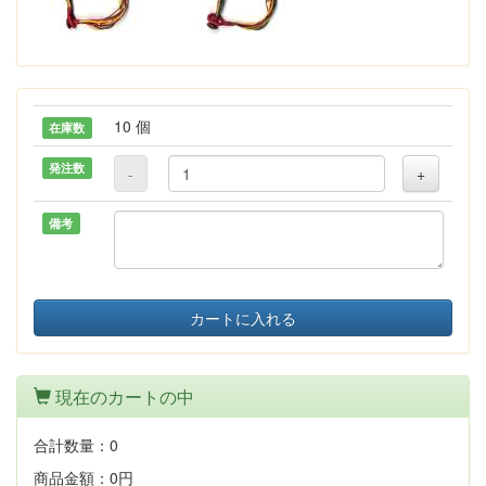
10 個
在庫数
発注数
-
+
備考
カートに入れる
現在のカートの中
合計数量：
0
商品金額：
0円