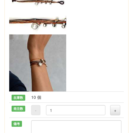
10 個
在庫数
発注数
-
+
備考