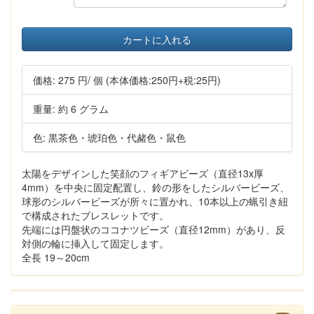
カートに入れる
価格:
275 円
/ 個
(本体価格:250円+税:25円)
重量: 約 6 グラム
色: 黒茶色・琥珀色・代赭色・鼠色
太陽をデザインした笑顔のフィギアビーズ（直径13x厚
4mm）を中央に固定配置し、鈴の形をしたシルバービーズ、
球形のシルバービーズが所々に置かれ、10本以上の蝋引き紐
で構成されたブレスレットです。
先端には円盤状のココナツビーズ（直径12mm）があり、反
対側の輪に挿入して固定します。
全長 19～20cm