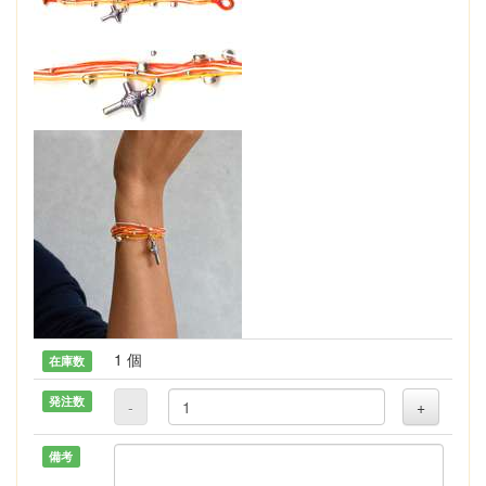
1 個
在庫数
発注数
-
+
備考