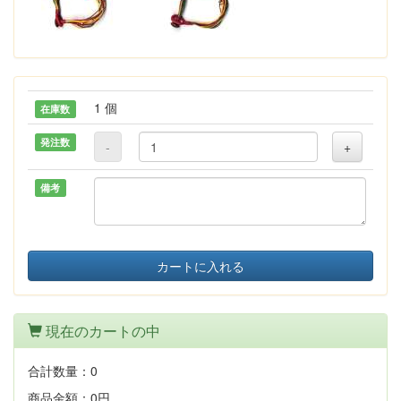
1 個
在庫数
発注数
-
+
備考
カートに入れる
現在のカートの中
合計数量：
0
商品金額：
0円