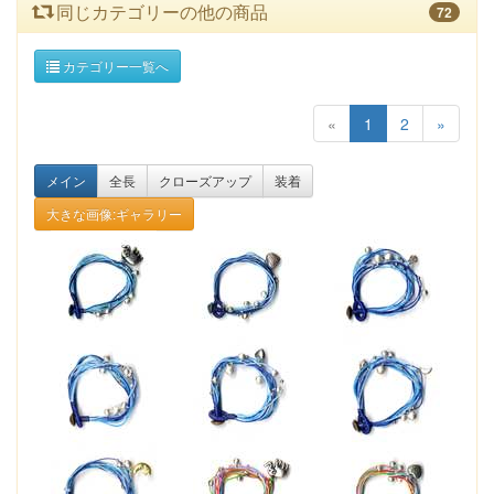
同じカテゴリーの他の商品
72
カテゴリー一覧へ
«
1
2
»
メイン
全長
クローズアップ
装着
大きな画像:ギャラリー