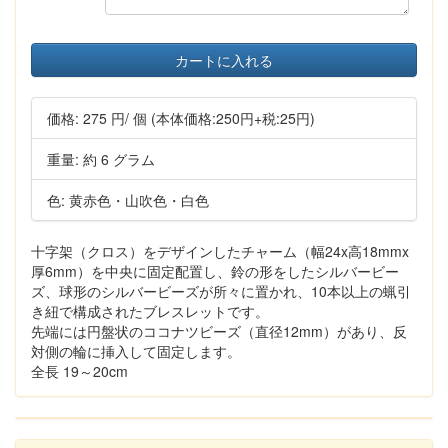
カートに入れる
価格:
275 円
/ 個
(本体価格:250円+税:25円)
重量: 約 6 グラム
色: 黄赤色・山吹色・白色
十字架（クロス）をデザインしたチャーム（幅24x高18mmx
厚6mm）を中央に固定配置し、鈴の形をしたシルバービー
ズ、球形のシルバービーズが所々に置かれ、10本以上の蝋引
き紐で構成されたブレスレットです。
先端には円盤状のココナツビーズ（直径12mm）があり、反
対側の輪に挿入して固定します。
全長 19～20cm