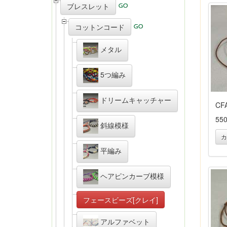
ブレスレット
コットンコード
メタル
5つ編み
ドリームキャッチャー
CF
55
斜線模様
カ
平編み
ヘアピンカーブ模様
フェースビーズ[クレイ]
アルファベット