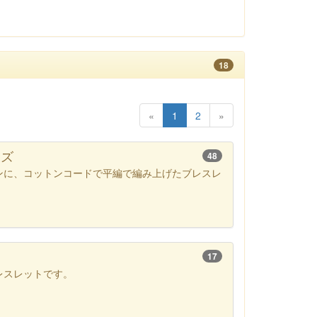
18
«
1
2
»
ーズ
48
ンに、コットンコードで平編で編み上げたブレスレ
17
レスレットです。