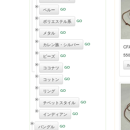
ペルー
ポリエステル系
メタル
カレン族・シルバー
CF
55
ビーズ
カ
ココナツ
コットン
リング
チベットスタイル
インディアン
バングル