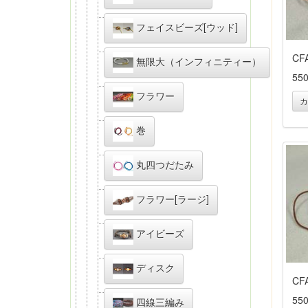
フェイスビーズ[ウッド]
CF
無限大（インフィニティー）
55
フラワー
カ
巻
丸四つだたみ
フラワー[ラージ]
アイビーズ
ディスク
CF
55
四線三編み