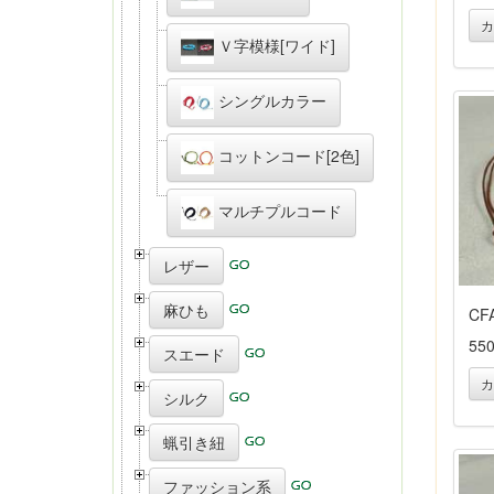
カ
Ｖ字模様[ワイド]
シングルカラー
コットンコード[2色]
マルチプルコード
レザー
麻ひも
CF
55
スエード
カ
シルク
蝋引き紐
ファッション系