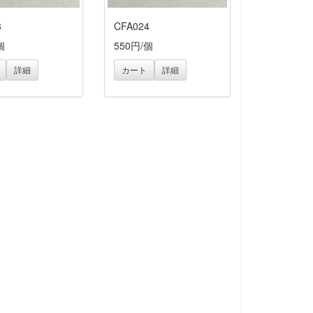
3
CFA024
個
550円/個
詳細
カート
詳細