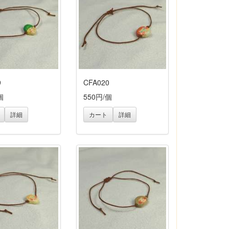
9
CFA020
個
550円/個
詳細
カート
詳細