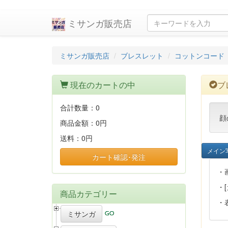
ミサンガ販売店
ミサンガ販売店
ブレスレット
コットンコード
現在のカートの中
ブ
合計数量：
0
顔
商品金額：
0円
送料：
0円
メイン
カート確認･発注
・
・
商品カテゴリー
・
ミサンガ