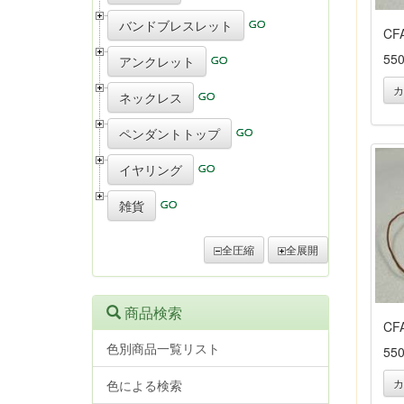
バンドブレスレット
CF
55
アンクレット
カ
ネックレス
ペンダントトップ
イヤリング
雑貨
全圧縮
全展開
商品検索
CF
色別商品一覧リスト
55
カ
色による検索