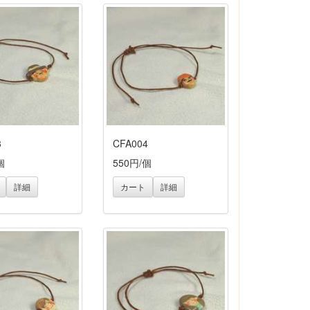
3
CFA004
個
550円/個
詳細
カート
詳細