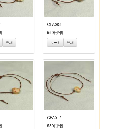
7
CFA008
個
550円/個
詳細
カート
詳細
1
CFA012
個
550円/個