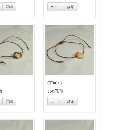
詳細
カート
詳細
5
CFA016
個
550円/個
詳細
カート
詳細