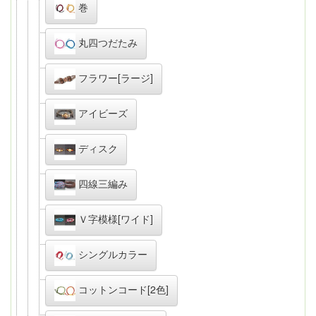
巻
丸四つだたみ
フラワー[ラージ]
アイビーズ
ディスク
四線三編み
Ｖ字模様[ワイド]
シングルカラー
コットンコード[2色]