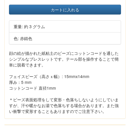
カートに入れる
重量: 約 3 グラム
色: 赤錆色
顔の絵が描かれた紙粘土のビーズにコットンコードを通した
シンプルなブレスレットです。テール部を操作することで簡
単に脱着できます。
フェイスビーズ（高さｘ幅）: 15mmx14mm
厚み：5 mm
コットンコード 直径1mm
＊ビーズ表面処理をして変形・色落ちしないようにしていま
すが、汗や暖かなお湯で色落ちする場合があります。また強
い衝撃で変形することもありますのでご注意下さい。