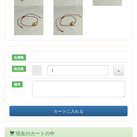
在庫数
発注数
-
+
備考
カートに入れる
現在のカートの中