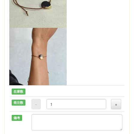
在庫数
発注数
-
+
備考