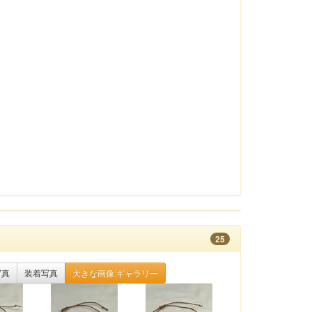
25
写真
装着写真
大きな画像:ギャラリー