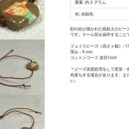
重量: 約 3 グラム
色: 赤錆色
顔の絵が描かれた紙粘土のビー
です。テール部を操作すること
フェイスビーズ（高さｘ幅）: 17
厚み：5 mm
コットンコード 直径1mm
＊ビーズ表面処理をして変形・
色落ちする場合があります。ま
い。