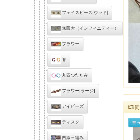
フェイスビーズ[ウッド]
無限大（インフィニティー）
フラワー
巻
丸四つだたみ
フラワー[ラージ]
アイビーズ
同
ディスク
カ
四線三編み