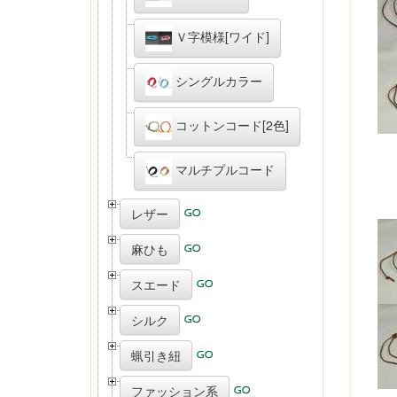
Ｖ字模様[ワイド]
シングルカラー
コットンコード[2色]
マルチプルコード
レザー
麻ひも
スエード
シルク
蝋引き紐
ファッション系