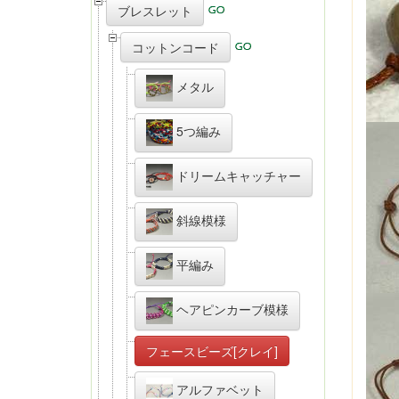
ブレスレット
コットンコード
メタル
5つ編み
ドリームキャッチャー
斜線模様
平編み
ヘアピンカーブ模様
フェースビーズ[クレイ]
アルファベット