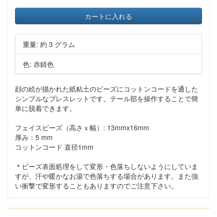
カートに入れる
重量: 約 3 グラム
色: 赤錆色
顔の絵が描かれた紙粘土のビーズにコットンコードを通した
シンプルなブレスレットです。テール部を操作することで簡
単に脱着できます。
フェイスビーズ（高さｘ幅）: 13mmx16mm
厚み：5 mm
コットンコード 直径1mm
＊ビーズ表面処理をして変形・色落ちしないようにしていま
すが、汗や暖かなお湯で色落ちする場合があります。また強
い衝撃で変形することもありますのでご注意下さい。