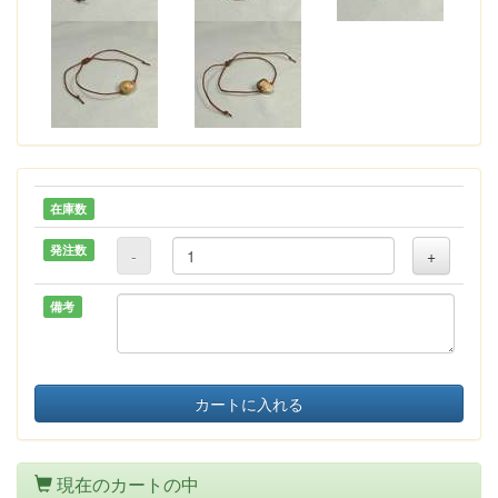
在庫数
発注数
-
+
備考
カートに入れる
現在のカートの中