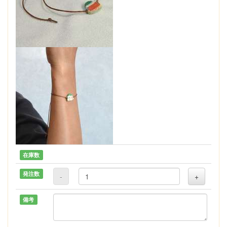
在庫数
発注数
-
+
備考