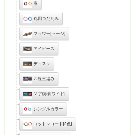
巻
丸四つだたみ
フラワー[ラージ]
アイビーズ
ディスク
四線三編み
Ｖ字模様[ワイド]
シングルカラー
コットンコード[2色]