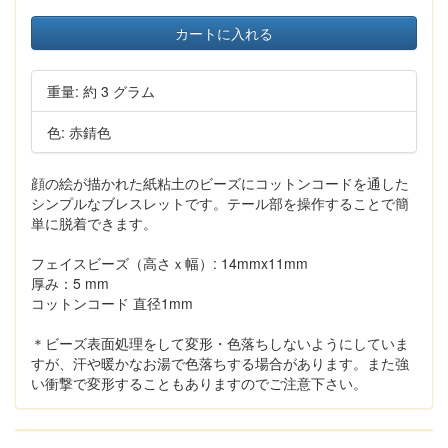
カートに入れる
重量: 約 3 グラム
色: 赤錆色
顔の絵が描かれた紙粘土のビーズにコットンコードを通した
シンプルなブレスレットです。テール部を操作することで簡
単に脱着できます。
フェイスビーズ（高さｘ幅）: 14mmx11mm
厚み：5 mm
コットンコード 直径1mm
＊ビーズ表面処理をして変形・色落ちしないようにしていま
すが、汗や暖かなお湯で色落ちする場合があります。また強
い衝撃で変形することもありますのでご注意下さい。