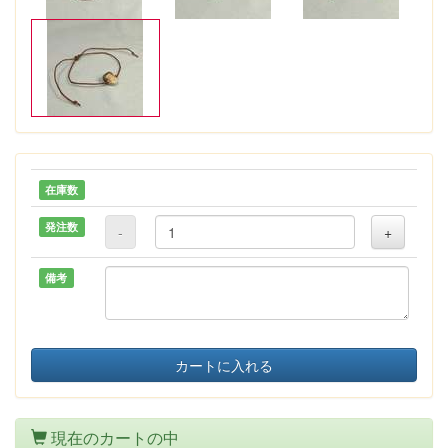
在庫数
発注数
-
+
備考
カートに入れる
現在のカートの中