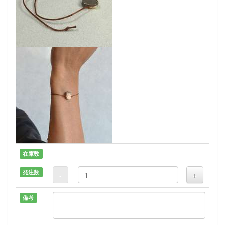
在庫数
発注数
-
+
備考