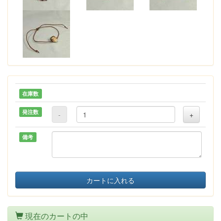
在庫数
発注数
-
+
備考
カートに入れる
現在のカートの中