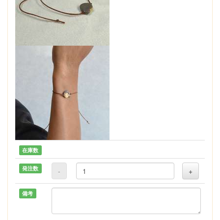
在庫数
発注数
-
+
備考