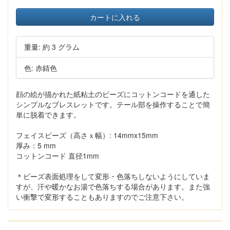
カートに入れる
重量: 約 3 グラム
色: 赤錆色
顔の絵が描かれた紙粘土のビーズにコットンコードを通した
シンプルなブレスレットです。テール部を操作することで簡
単に脱着できます。
フェイスビーズ（高さｘ幅）: 14mmx15mm
厚み：5 mm
コットンコード 直径1mm
＊ビーズ表面処理をして変形・色落ちしないようにしていま
すが、汗や暖かなお湯で色落ちする場合があります。また強
い衝撃で変形することもありますのでご注意下さい。