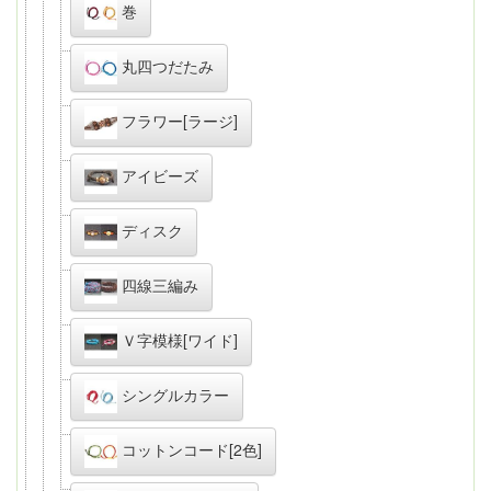
巻
丸四つだたみ
フラワー[ラージ]
アイビーズ
ディスク
四線三編み
Ｖ字模様[ワイド]
シングルカラー
コットンコード[2色]