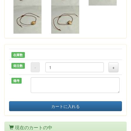
在庫数
発注数
-
+
備考
カートに入れる
現在のカートの中