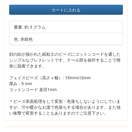
カートに入れる
重量: 約 3 グラム
色: 赤錆色
顔の絵が描かれた紙粘土のビーズにコットンコードを通した
シンプルなブレスレットです。テール部を操作することで簡
単に脱着できます。
フェイスビーズ（高さｘ幅）: 15mmx12mm
厚み：5 mm
コットンコード 直径1mm
＊ビーズ表面処理をして変形・色落ちしないようにしていま
すが、汗や暖かなお湯で色落ちする場合があります。また強
い衝撃で変形することもありますのでご注意下さい。