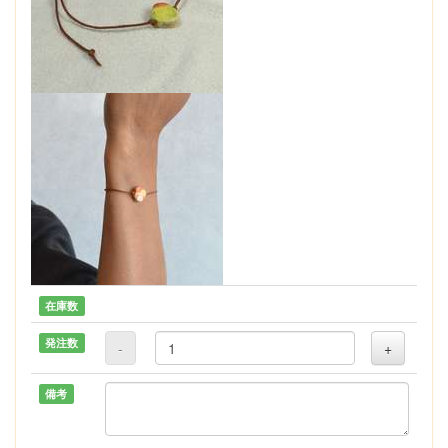
在庫数
発注数
-
+
備考