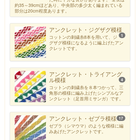
約35～39cmほどあり、中央部の多少太く編まれている
部分は20cm程度あります。
アンクレット・ジグザグ模様
1
コットンの刺繍糸8本を用いて、ジ
グザグ模様になるように編上げたアン
クレットです。
アンクレット・トライアング
ル模様
4
コットンの刺繍糸を８本つかって、三
角形の模様に編み上げたシンプルなア
ンクレット（足首用ミサンガ）です。
アンクレット・ゼブラ模様
17
ゼブラ（シマウマ）のような模様に編
みあげたアンクレットです。