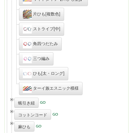
片ひも[複数色]
ストライプ[中]
角四つだたみ
三つ編み
ひも[太・ロング]
ターイ族エスニック模様
蝋引き紐
コットンコード
麻ひも