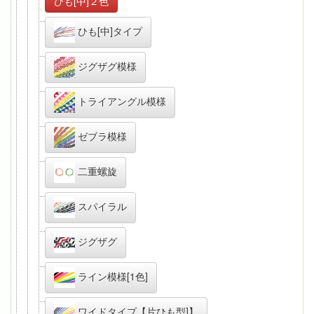
ひも[中]２色
ひも[中]タイプ
ジグザグ模様
トライアングル模様
ゼブラ模様
二重螺旋
スパイラル
ジグザグ
ライン模様[1色]
ワイドタイプ【片ひも型]】