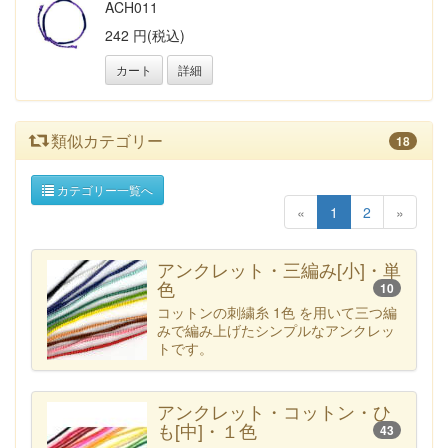
ACH011
242 円(税込)
カート
詳細
類似カテゴリー
18
カテゴリー一覧へ
«
1
2
»
アンクレット・三編み[小]・単
色
10
コットンの刺繍糸 1色 を用いて三つ編
みで編み上げたシンプルなアンクレッ
トです。
アンクレット・コットン・ひ
も[中]・１色
43