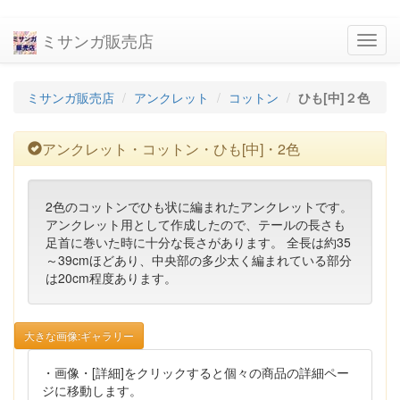
ミサンガ販売店
navig
ミサンガ販売店
アンクレット
コットン
ひも[中]２色
アンクレット・コットン・ひも[中]・2色
2色のコットンでひも状に編まれたアンクレットです。
アンクレット用として作成したので、テールの長さも
足首に巻いた時に十分な長さがあります。 全長は約35
～39cmほどあり、中央部の多少太く編まれている部分
は20cm程度あります。
大きな画像:ギャラリー
・画像・[詳細]をクリックすると個々の商品の詳細ペー
ジに移動します。