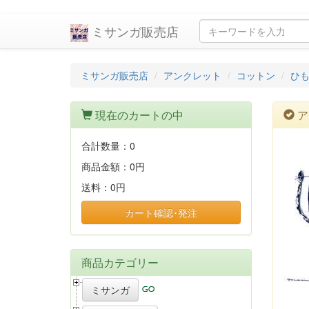
ミサンガ販売店
ミサンガ販売店
アンクレット
コットン
ひも
現在のカートの中
ア
合計数量：
0
商品金額：
0円
送料：
0円
カート確認･発注
商品カテゴリー
ミサンガ