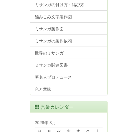
ミサンガの付け方・結び方
編みこみ文字製作図
ミサンガ製作図
ミサンガの製作依頼
世界のミサンガ
ミサンガ関連図書
著名人プロデュース
色と意味
営業カレンダー
2026年 8月
日
月
火
水
木
金
土