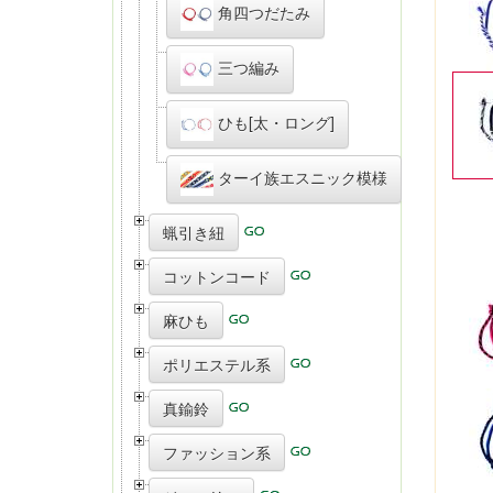
角四つだたみ
三つ編み
ひも[太・ロング]
ターイ族エスニック模様
蝋引き紐
コットンコード
麻ひも
ポリエステル系
真鍮鈴
ファッション系