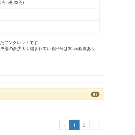
0円+税:22円)
れたアンクレットです。
中央部の多少太く編まれている部分は20cm程度あり
61
«
1
2
»