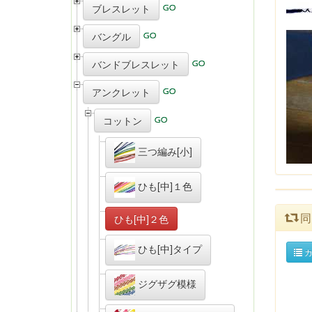
ブレスレット
バングル
バンドブレスレット
アンクレット
コットン
三つ編み[小]
ひも[中]１色
同
ひも[中]２色
ひも[中]タイプ
カ
ジグザグ模様