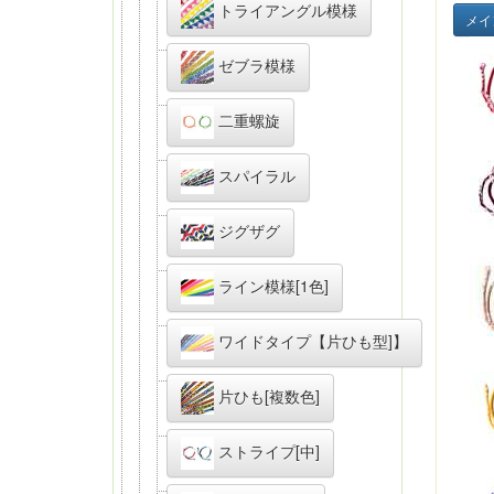
トライアングル模様
メイ
ゼブラ模様
二重螺旋
スパイラル
ジグザグ
ライン模様[1色]
ワイドタイプ【片ひも型]】
片ひも[複数色]
ストライプ[中]