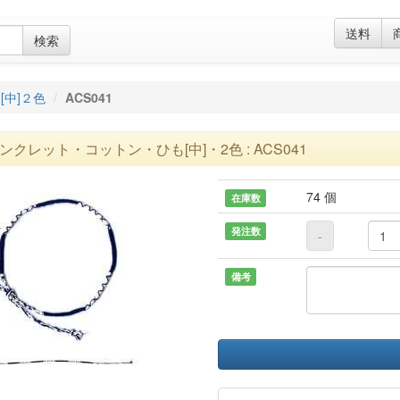
送料
検索
[中]２色
ACS041
ンクレット・コットン・ひも[中]・2色 : ACS041
74 個
在庫数
発注数
-
備考