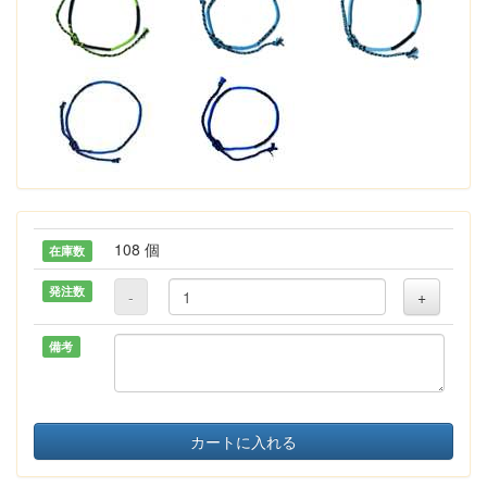
108 個
在庫数
発注数
-
+
備考
カートに入れる