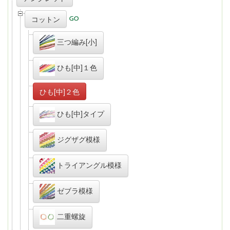
コットン
三つ編み[小]
ひも[中]１色
ひも[中]２色
ひも[中]タイプ
ジグザグ模様
トライアングル模様
ゼブラ模様
二重螺旋