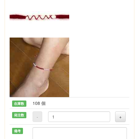
108 個
在庫数
発注数
-
+
備考