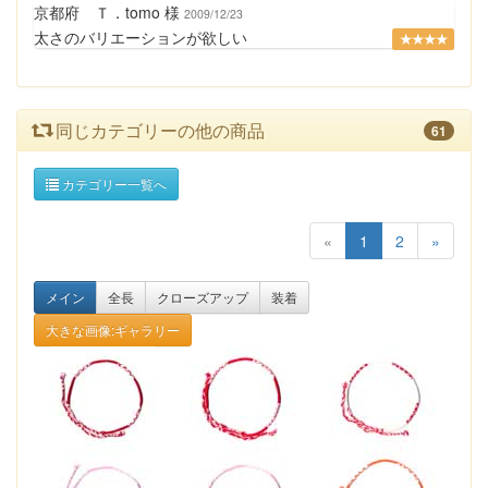
京都府 Ｔ．tomo 様
2009/12/23
太さのバリエーションが欲しい
★★★★
同じカテゴリーの他の商品
61
カテゴリー一覧へ
«
1
2
»
メイン
全長
クローズアップ
装着
大きな画像:ギャラリー