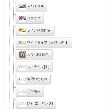
スパイラル
ジグザグ
ライン模様[1色]
ワイドタイプ【片ひも型]】
片ひも[複数色]
ストライプ[中]
角四つだたみ
三つ編み
ひも[太・ロング]