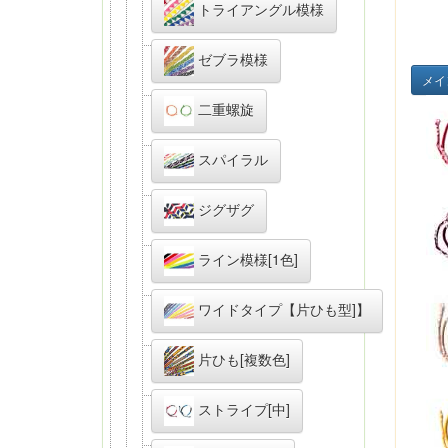
トライアングル模様
ゼブラ模様
メイ
二重螺旋
スパイラル
ジグザグ
ライン模様[1色]
ワイドタイプ【片ひも型]】
片ひも[複数色]
ストライプ[中]