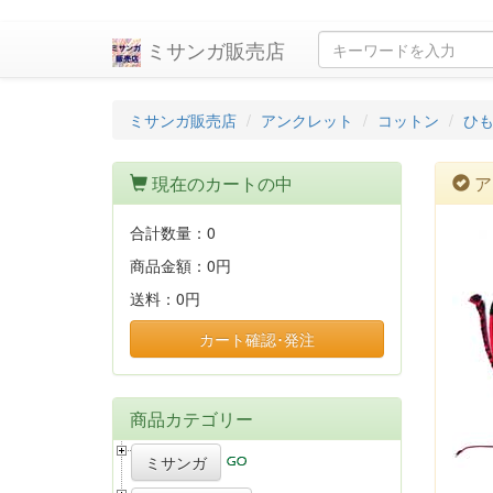
ミサンガ販売店
ミサンガ販売店
アンクレット
コットン
ひも
現在のカートの中
ア
合計数量：
0
商品金額：
0円
送料：
0円
カート確認･発注
商品カテゴリー
ミサンガ