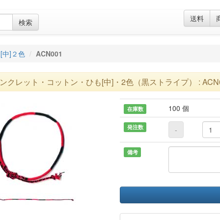
送料
検索
[中]２色
ACN001
ンクレット・コットン・ひも[中]・2色（黒ストライプ） : ACN0
100 個
在庫数
発注数
-
備考