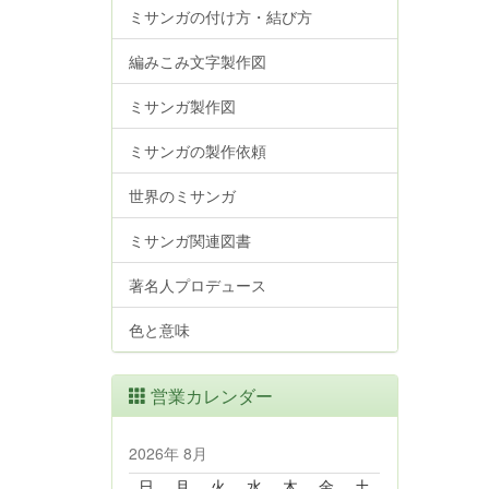
ミサンガの付け方・結び方
編みこみ文字製作図
ミサンガ製作図
ミサンガの製作依頼
世界のミサンガ
ミサンガ関連図書
著名人プロデュース
色と意味
営業カレンダー
2026年 8月
日
月
火
水
木
金
土