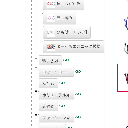
角四つだたみ
三つ編み
ひも[太・ロング]
ターイ族エスニック模様
蝋引き紐
コットンコード
麻ひも
ポリエステル系
真鍮鈴
ファッション系