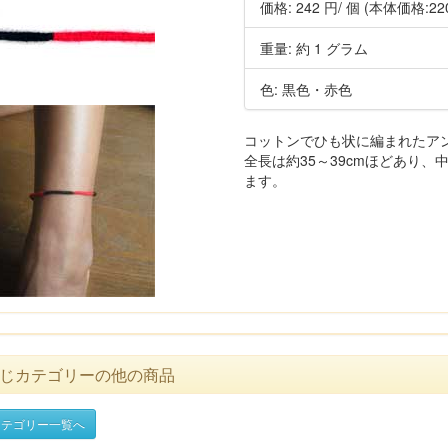
価格:
242 円
/ 個
(本体価格:22
重量: 約 1 グラム
色: 黒色・赤色
コットンでひも状に編まれたア
全長は約35～39cmほどあり、
ます。
じカテゴリーの他の商品
テゴリー一覧へ