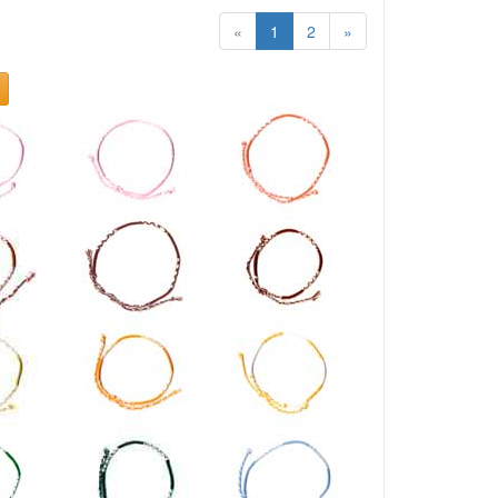
«
1
2
»