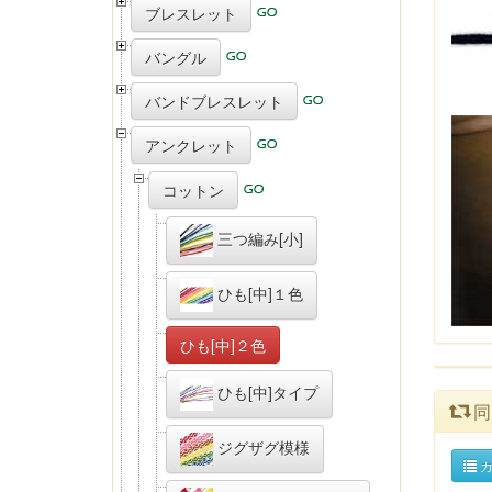
ブレスレット
バングル
バンドブレスレット
アンクレット
コットン
三つ編み[小]
ひも[中]１色
ひも[中]２色
ひも[中]タイプ
同
ジグザグ模様
カ