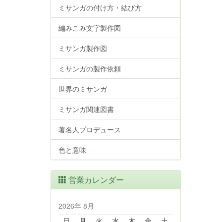
ミサンガの付け方・結び方
編みこみ文字製作図
ミサンガ製作図
ミサンガの製作依頼
世界のミサンガ
ミサンガ関連図書
著名人プロデュース
色と意味
営業カレンダー
2026年 8月
日
月
火
水
木
金
土