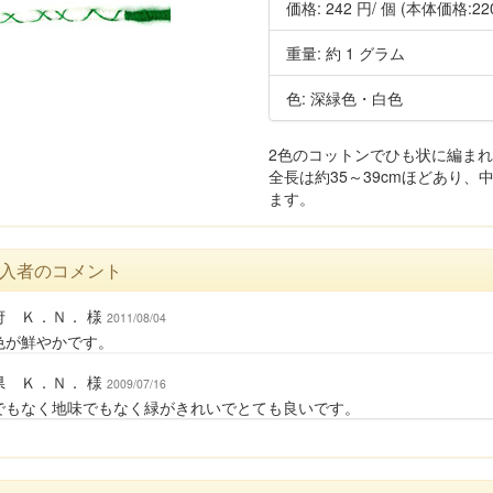
価格:
242 円
/ 個
(本体価格:22
重量: 約 1 グラム
色: 深緑色・白色
2色のコットンでひも状に編ま
全長は約35～39cmほどあり、
ます。
入者のコメント
府 Ｋ．Ｎ． 様
2011/08/04
色が鮮やかです。
県 Ｋ．Ｎ． 様
2009/07/16
でもなく地味でもなく緑がきれいでとても良いです。