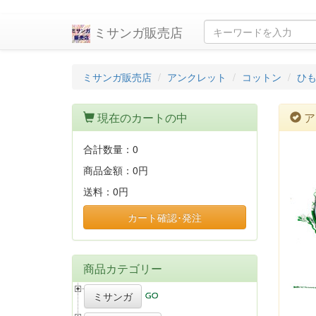
ミサンガ販売店
ミサンガ販売店
アンクレット
コットン
ひも
現在のカートの中
ア
合計数量：
0
商品金額：
0円
送料：
0円
カート確認･発注
商品カテゴリー
ミサンガ