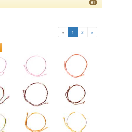
61
«
1
2
»