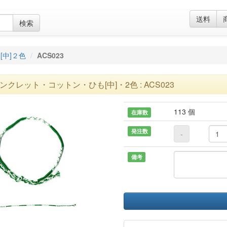
送料
検索
[中]２色
ACS023
ンクレット・コットン・ひも[中]・2色 : ACS023
113 個
在庫数
発注数
-
備考