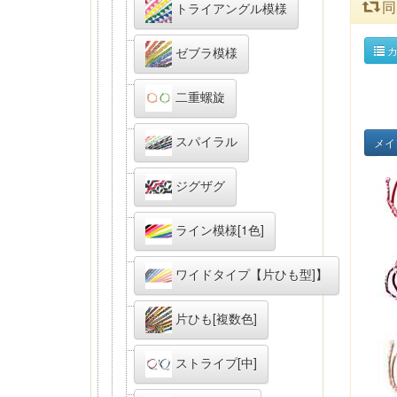
同
トライアングル模様
カ
ゼブラ模様
二重螺旋
スパイラル
メイ
ジグザグ
ライン模様[1色]
ワイドタイプ【片ひも型]】
片ひも[複数色]
ストライプ[中]