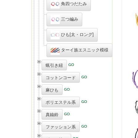
角四つだたみ
三つ編み
ひも[太・ロング]
ターイ族エスニック模様
蝋引き紐
コットンコード
麻ひも
ポリエステル系
真鍮鈴
ファッション系