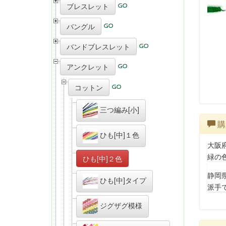
ブレスレット
バングル
バンドブレスレット
アンクレット
コットン
三つ編み[小]
購
ひも[中]１色
大阪
緑の
ひも[中]２色
静岡
ひも[中]タイプ
派手
ジグザグ模様