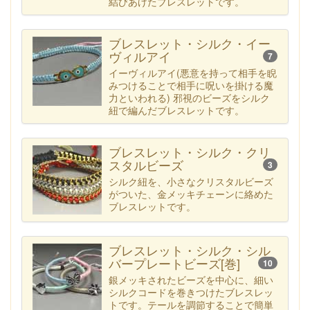
結びあげたブレスレットです。
ブレスレット・シルク・イー
ヴィルアイ
7
イーヴィルアイ(悪意を持って相手を睨
みつけることで相手に呪いを掛ける魔
力といわれる) 邪視のビーズをシルク
紐で編んだブレスレットです。
ブレスレット・シルク・クリ
スタルビーズ
3
シルク紐を、小さなクリスタルビーズ
がついた、金メッキチェーンに絡めた
ブレスレットです。
ブレスレット・シルク・シル
バープレートビーズ[巻]
10
銀メッキされたビーズを中心に、細い
シルクコードを巻きつけたブレスレッ
トです。テールを調節することで簡単