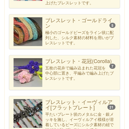
上げたブレスレットです。
ブレスレット・ゴールドライ
ン
5
極小のゴールドビーズをライン状に配
列した、シルク素材の材料を用いがブ
レスレットです。
ブレスレット・花冠(Corolla)
7
五枚の花弁で編み込まれた花冠を
中心部に置き、平編みで編み上げたブ
レスレットです。
ブレスレット・イーヴィルア
イ[フラットプレート]
21
平たいプレート状のメタルに金・銀メ
ッキを施し、イーヴィルアイ模様が溶
着しているビーズにシルク素材の紐で