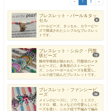
«
1
2
»
ブレスレット・パール＆タッ
セル
9
パールビーズ、タッセル、カラービー
ズで構成されたシンプルなブレスレッ
トです。
ブレスレット・シルク・円盤
状ビーズ
12
幾何学模様が描かれた、円盤状のメタ
ルビーズに、多角形のストーンビー
ズ、シルバーボールビーズを配置し、
シルク紐で結んだブレスレットです。
ブレスレット・ファンシービ
ーズ
39
メインのビーズに、ゾウ、ミミズク、
ドクロ、蝶、カメなどの可愛らしいビ
ーズを使い、シルク紐で平編みで編み