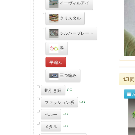
イーヴィルアイ
クリスタル
シルバープレート
巻
平編み
三つ編み
同
蝋引き紐
カ
ファッション系
ペルー
メタル