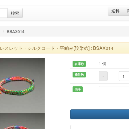
送料
検索
み
BSAX014
レスレット・シルクコード・平編み[段染め] : BSAX014
1 個
在庫数
発注数
-
備考