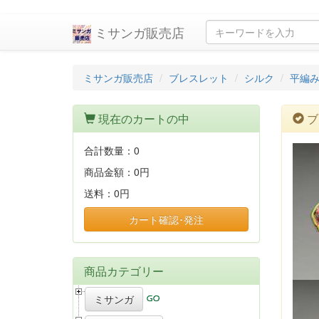
ミサンガ販売店
ミサンガ販売店
ブレスレット
シルク
平編
現在のカートの中
ブ
合計数量：
0
商品金額：
0円
送料：
0円
カート確認･発注
商品カテゴリー
ミサンガ