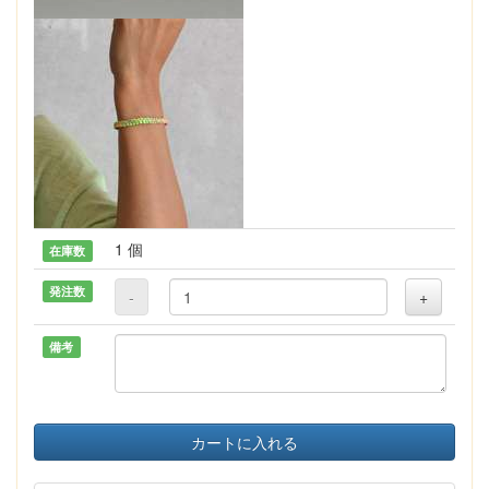
1 個
在庫数
発注数
-
+
備考
カートに入れる