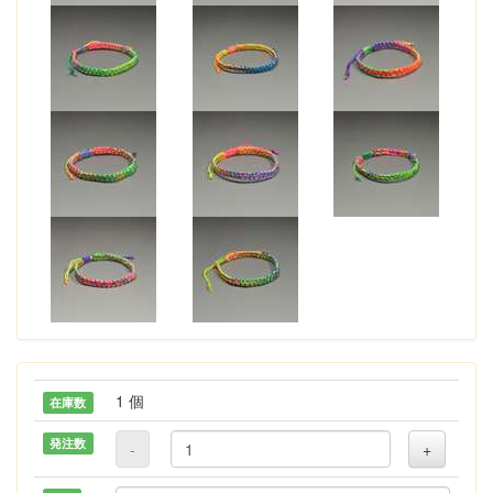
1 個
在庫数
発注数
-
+