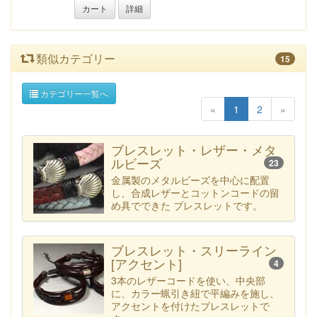
カート
詳細
類似カテゴリー
15
カテゴリー一覧へ
«
1
2
»
ブレスレット・レザー・メタ
ルビーズ
23
金属製のメタルビーズを中心に配置
し、合成レザーとコットンコードの留
め具でできた ブレスレットです。
ブレスレット・スリーライン
[アクセント]
4
3本のレザーコードを使い、中央部
に、カラー蝋引き紐で平編みを施し、
アクセントを付けたブレスレットで