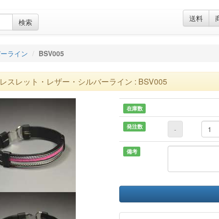
送料
検索
バーライン
BSV005
レスレット・レザー・シルバーライン : BSV005
在庫数
発注数
-
備考