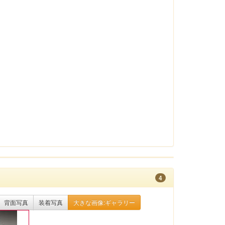
4
背面写真
装着写真
大きな画像:ギャラリー