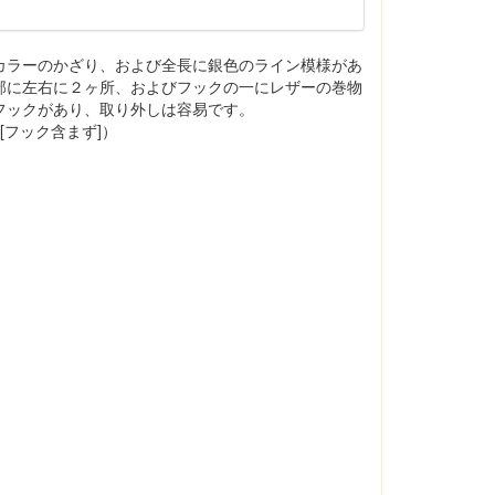
カラーのかざり、および全長に銀色のライン模様があ
部に左右に２ヶ所、およびフックの一にレザーの巻物
フックがあり、取り外しは容易です。
m [フック含まず]）