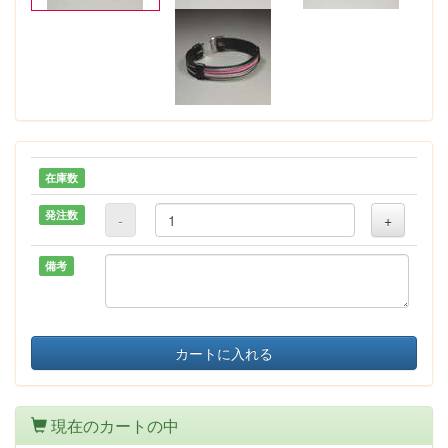
在庫数
発注数
-
+
備考
カートに入れる
現在のカートの中