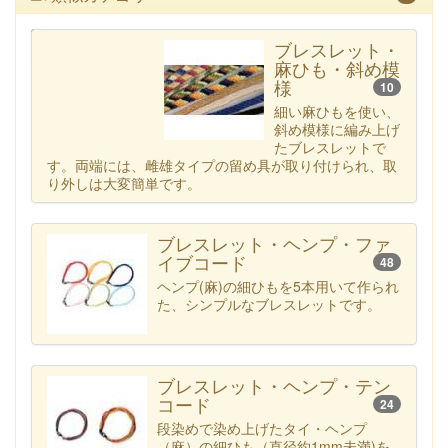
カテゴリー一覧へ
ブレスレット・
麻ひも・斜め模
様
10
細い麻ひもを使い、
斜め模様に編み上げ
たブレスレットで
す。両端には、雌雄タイプの留め具が取り付けられ、取
り外しは大変簡単です。
ブレスレット・ヘンプ・ファ
イブコード
48
ヘンプ(麻)の細ひもを5本用いて作られ
た、シンプルなブレスレットです。
ブレスレット・ヘンプ・テン
コード
24
段染めで染め上げたタイ・ヘンプ
（麻）の細ひも（直径約1mm未満)を