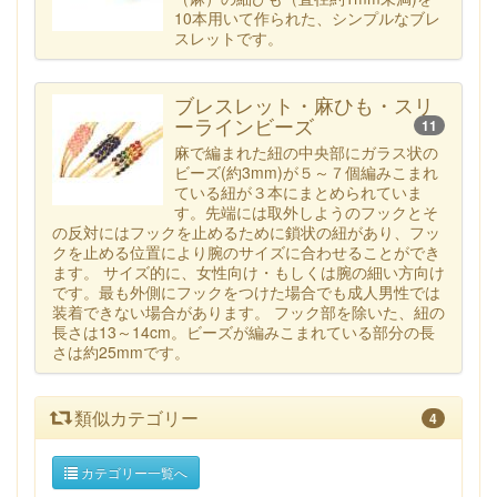
10本用いて作られた、シンプルなブレ
スレットです。
ブレスレット・麻ひも・スリ
ーラインビーズ
11
麻で編まれた紐の中央部にガラス状の
ビーズ(約3mm)が５～７個編みこまれ
ている紐が３本にまとめられていま
す。先端には取外しようのフックとそ
の反対にはフックを止めるために鎖状の紐があり、フッ
クを止める位置により腕のサイズに合わせることができ
ます。 サイズ的に、女性向け・もしくは腕の細い方向け
です。最も外側にフックをつけた場合でも成人男性では
装着できない場合があります。 フック部を除いた、紐の
長さは13～14cm。ビーズが編みこまれている部分の長
さは約25mmです。
類似カテゴリー
4
カテゴリー一覧へ