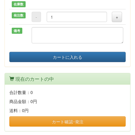
在庫数
発注数
-
+
備考
カートに入れる
現在のカートの中
合計数量：
0
商品金額：
0円
送料：
0円
カート確認･発注