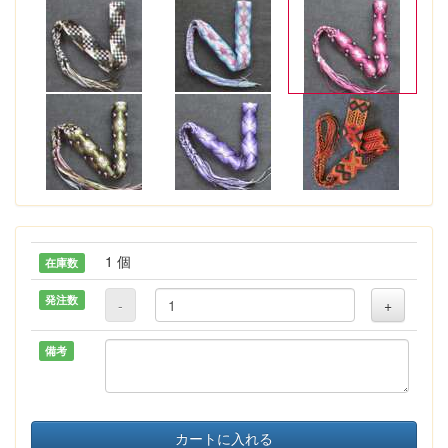
1 個
在庫数
発注数
-
+
備考
カートに入れる