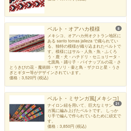
ベルト・オアハカ模様
8
メキシコ、オアハカ州オクトラン地区に
ある santo tomas jalieza で織られてい
る、独特の模様が織り込まれたベルトで
す。模様にはサル・人魚・魚・ふくろ
う・鹿・犬・ハチドリ・セニョリータ・
七面鳥・踊り子・パイナップルの花・さ
とうきびの花・魔術師・サソリ・壷と鳥・ザクロと星・うさ
ぎとギター等がデザインされています。
価格：3,520円 (税込)
ベルト・ミサンガ風[メキシコ]
21
ナイロン紐を用いて、巨大なミサン
ガ風に編み上げたベルトです。 しっか
り手で編んで作られているために頑丈で
す。
価格：3,850円 (税込)