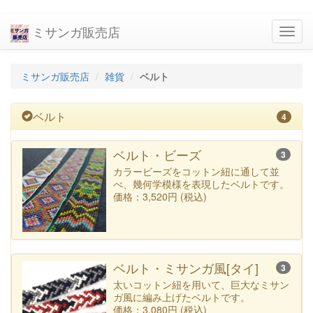
ミサンガ販売店
navig
ミサンガ販売店
雑貨
ベルト
ベルト
4
ベルト・ビーズ
3
カラービーズをコットン紐に通して並
べ、幾何学模様を表現したベルトです。
価格：3,520円 (税込)
ベルト・ミサンガ風[タイ]
3
太いコットン紐を用いて、巨大なミサン
ガ風に編み上げたベルトです。
価格：3,080円 (税込)