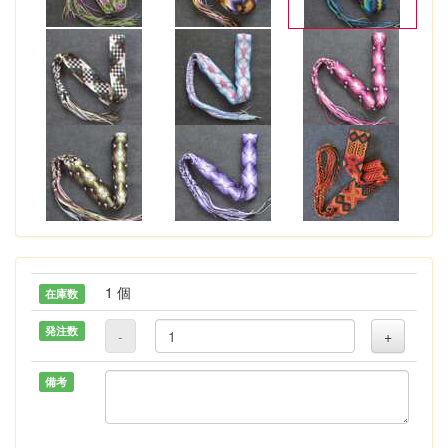
1 個
在庫数
発注数
-
+
備考