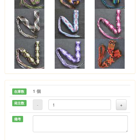
1 個
在庫数
発注数
-
+
備考