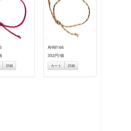
6
AHM166
個
352円/個
詳細
カート
詳細