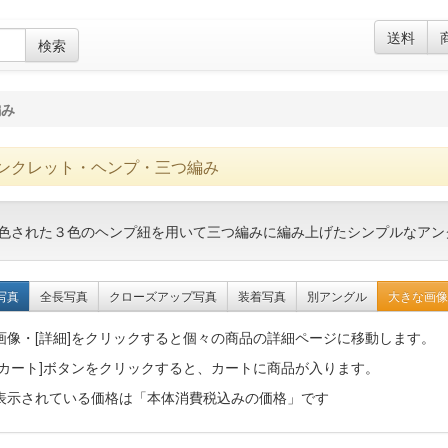
送料
検索
編み
ンクレット・ヘンプ・三つ編み
色された３色のヘンプ紐を用いて三つ編みに編み上げたシンプルなアン
写真
全長写真
クローズアップ写真
装着写真
別アングル
大きな画像
画像・[詳細]をクリックすると個々の商品の詳細ページに移動します。
[カート]ボタンをクリックすると、カートに商品が入ります。
表示されている価格は「本体消費税込みの価格」です