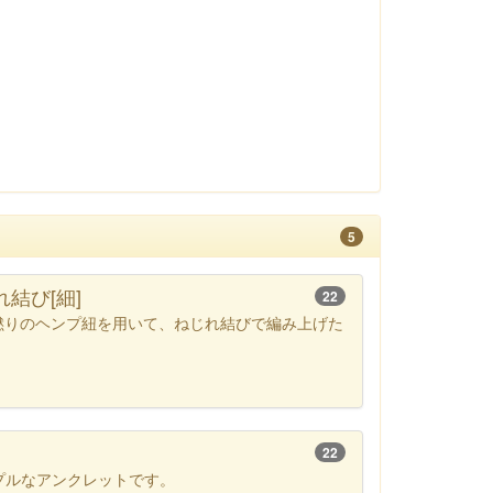
5
結び[細]
22
撚りのヘンプ紐を用いて、ねじれ結びで編み上げた
22
プルなアンクレットです。