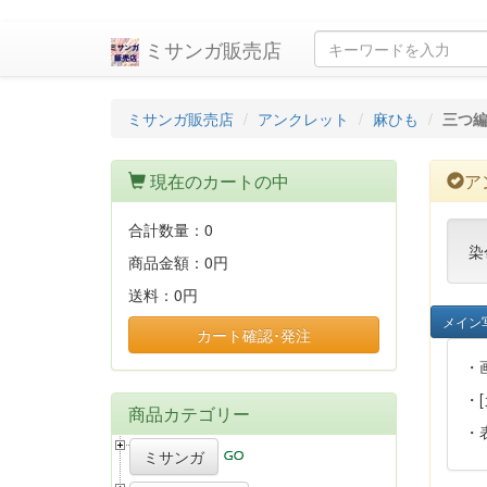
ミサンガ販売店
ミサンガ販売店
アンクレット
麻ひも
三つ
現在のカートの中
ア
合計数量：
0
染
商品金額：
0円
送料：
0円
メイン
カート確認･発注
・
・
商品カテゴリー
・
ミサンガ