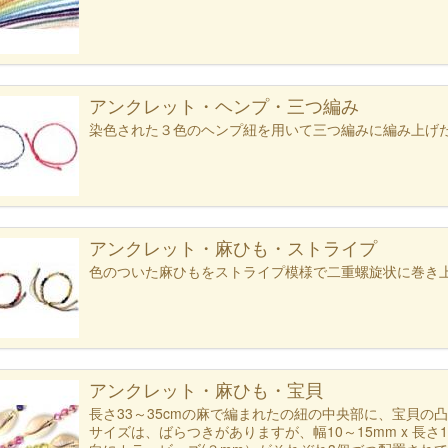
アンクレット・ヘンプ・三つ編み
染色された３色のヘンプ紐を用いて三つ編みに編み上げ
アンクレット・麻ひも・ストライプ
色のついた麻ひもをストライプ模様で二重螺旋状に巻き
アンクレット・麻ひも・宝貝
長さ33～35cmの麻で編まれたの紐の中央部に、宝貝
サイズは、ばらつきがありますが、幅10～15mm x 長さ