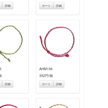
詳細
カート
詳細
5
AHM156
個
352円/個
詳細
カート
詳細