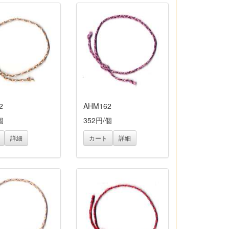
2
AHM162
個
352円/個
詳細
カート
詳細