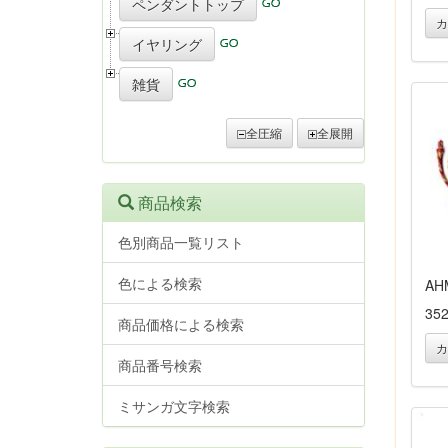
ペンダントトップ
カ
イヤリング
雑貨
全圧縮
全展開
商品検索
色別商品一覧リスト
色による検索
AH
35
商品価格による検索
カ
商品番号検索
ミサンガ文字検索