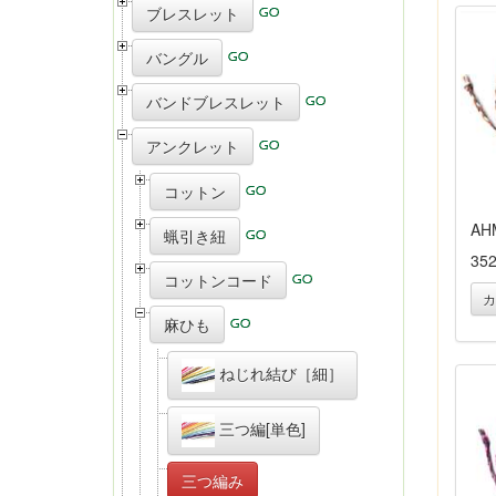
ブレスレット
バングル
バンドブレスレット
アンクレット
コットン
AH
蝋引き紐
35
コットンコード
カ
麻ひも
ねじれ結び［細］
三つ編[単色]
三つ編み