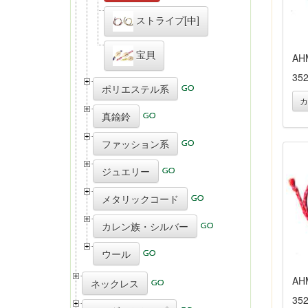
ストライプ[中]
宝貝
AH
35
ポリエステル系
カ
真鍮鈴
ファッション系
ジュエリー
メタリックコード
カレン族・シルバー
ウール
AH
ネックレス
35