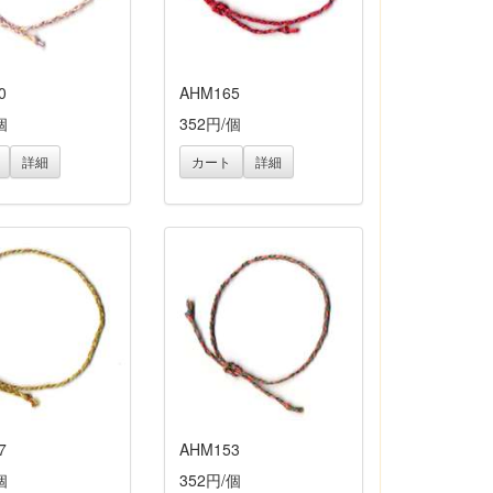
0
AHM165
個
352円/個
詳細
カート
詳細
7
AHM153
個
352円/個