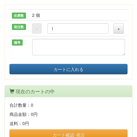
2 個
在庫数
発注数
-
+
備考
カートに入れる
現在のカートの中
合計数量：
0
商品金額：
0円
送料：
0円
カート確認･発注