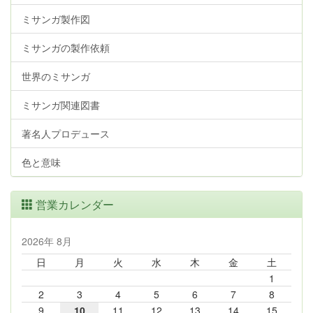
ミサンガ製作図
ミサンガの製作依頼
世界のミサンガ
ミサンガ関連図書
著名人プロデュース
色と意味
営業カレンダー
2026年 8月
日
月
火
水
木
金
土
1
2
3
4
5
6
7
8
9
10
11
12
13
14
15