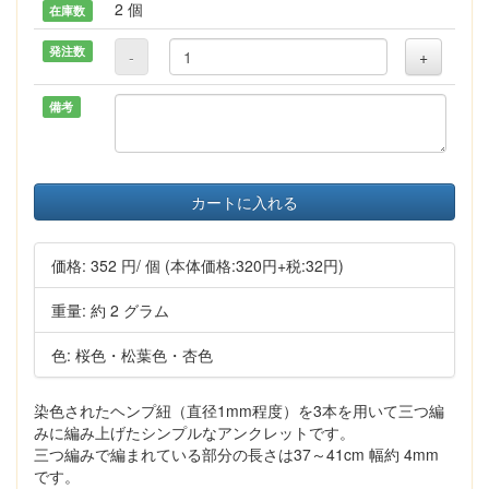
2 個
在庫数
発注数
-
+
備考
カートに入れる
価格:
352 円
/ 個
(本体価格:320円+税:32円)
重量: 約 2 グラム
色: 桜色・松葉色・杏色
染色されたヘンプ紐（直径1mm程度）を3本を用いて三つ編
みに編み上げたシンプルなアンクレットです。
三つ編みで編まれている部分の長さは37～41cm 幅約 4mm
です。