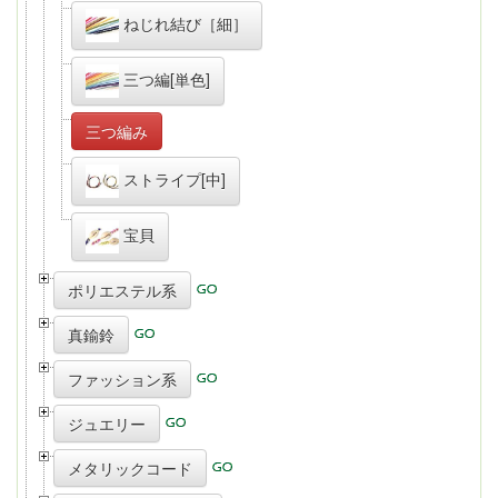
ねじれ結び［細］
三つ編[単色]
三つ編み
ストライプ[中]
宝貝
ポリエステル系
真鍮鈴
ファッション系
ジュエリー
メタリックコード