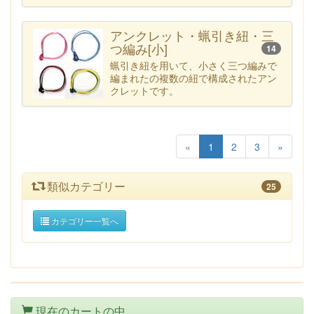
アンクレット・蝋引き紐・三
つ編み[小]
14
蝋引き紐を用いて、小さく三つ編みで
編まれたの複数の紐で構成されたアン
クレットです。
«
1
2
3
»
類似カテゴリー
25
カテゴリー一覧へ
現在のカートの中