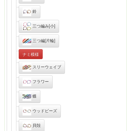
鈴
三つ編み[小]
三つ編[片輪]
ナミ模様
スリーウェイブ
フラワー
蝶
ウッドビーズ
貝殻