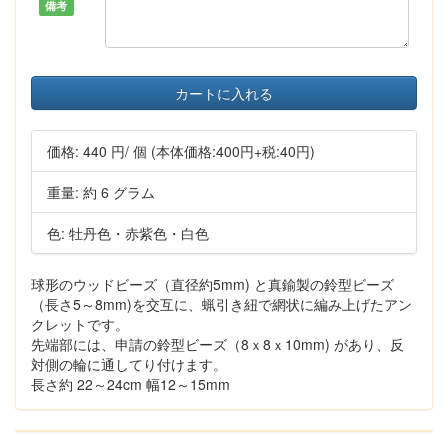
備考
カートに入れる
価格:
440 円
/ 個
(本体価格:400円+税:40円)
重量: 約 6 グラム
色: 牡丹色・赤紫色・白色
球形のウッドビーズ（直径約5mm) と真鍮製の鈴型ビーズ
（長さ5～8mm)を交互に、蝋引き紐で網状に編み上げたアン
クレットです。
先端部には、申請の鈴型ビーズ（8ｘ8ｘ10mm) があり、反
対側の輪に通してり付けます。
長さ約 22～24cm 幅12～15mm