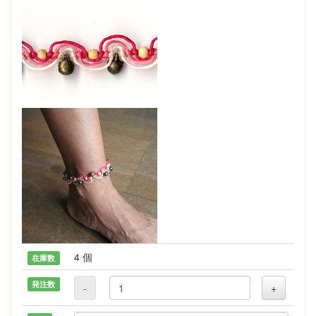
4 個
在庫数
発注数
-
+