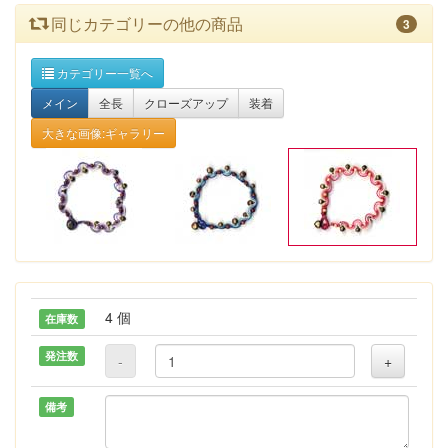
同じカテゴリーの他の商品
3
カテゴリー一覧へ
メイン
全長
クローズアップ
装着
大きな画像:ギャラリー
4 個
在庫数
発注数
-
+
備考