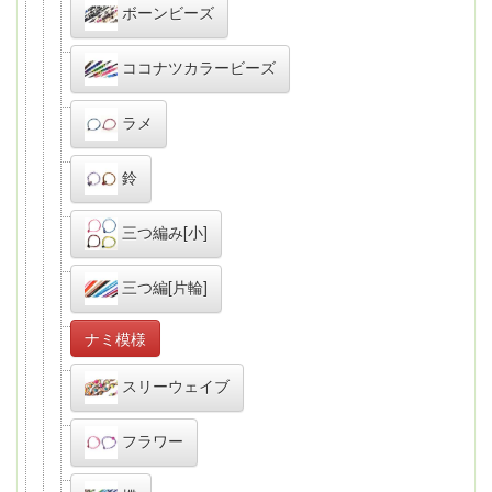
ボーンビーズ
ココナツカラービーズ
ラメ
鈴
三つ編み[小]
三つ編[片輪]
ナミ模様
スリーウェイブ
フラワー