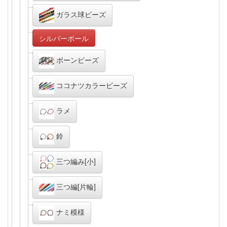
ガラス球ビーズ
シルバーボール
ボーンビーズ
ココナツカラービーズ
ラメ
鈴
三つ編み[小]
三つ編[片輪]
ナミ模様