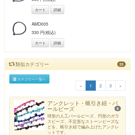
カート
詳細
AMD005
330 円(税込)
カート
詳細
類似カテゴリー
25
カテゴリー一覧へ
«
1
2
3
»
アンクレット・蝋引き紐・パ
ールビーズ
8
球形の人工パールビーズ、円形のガラ
スビーズ、不定形なストーンビーズな
どを、蝋引き紐で編み上げたアンクレ
ットです。