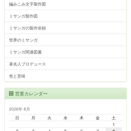
編みこみ文字製作図
ミサンガ製作図
ミサンガの製作依頼
世界のミサンガ
ミサンガ関連図書
著名人プロデュース
色と意味
営業カレンダー
2026年 8月
日
月
火
水
木
金
土
1