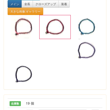
メイン
全長
クローズアップ
装着
大きな画像:ギャラリー
19 個
在庫数