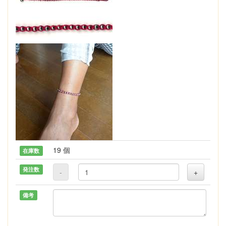
19 個
在庫数
発注数
-
+
備考