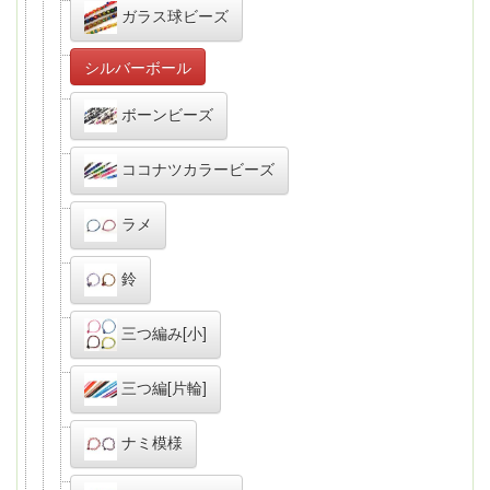
ガラス球ビーズ
シルバーボール
ボーンビーズ
ココナツカラービーズ
ラメ
鈴
三つ編み[小]
三つ編[片輪]
ナミ模様