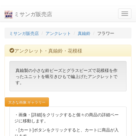
ミサンガ販売店
navig
ミサンガ販売店
アンクレット
真鍮鈴
フラワー
アンクレット・真鍮鈴・花模様
真鍮製の小さな鈴ビーズとグラスビーズで花模様を作
ったユニットを蝋引きひもで編上げたアンクレットで
す。
大きな画像:ギャラリー
・画像・[詳細]をクリックすると個々の商品の詳細ペー
ジに移動します。
・[カート]ボタンをクリックすると、カートに商品が入
ります。