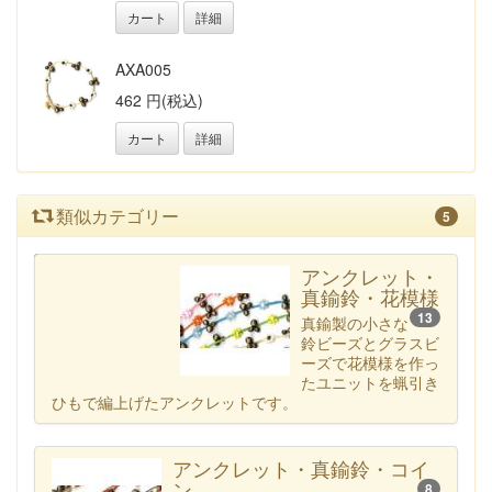
カート
詳細
AXA005
462 円(税込)
カート
詳細
類似カテゴリー
5
カテゴリー一覧へ
アンクレット・
真鍮鈴・花模様
13
真鍮製の小さな
鈴ビーズとグラスビ
ーズで花模様を作っ
たユニットを蝋引き
ひもで編上げたアンクレットです。
アンクレット・真鍮鈴・コイ
ン
8