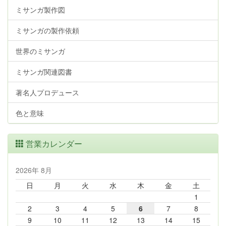
ミサンガ製作図
ミサンガの製作依頼
世界のミサンガ
ミサンガ関連図書
著名人プロデュース
色と意味
営業カレンダー
2026年 8月
日
月
火
水
木
金
土
1
2
3
4
5
6
7
8
9
10
11
12
13
14
15