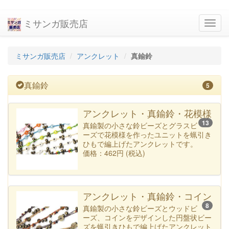
ミサンガ販売店
navig
ミサンガ販売店
アンクレット
真鍮鈴
真鍮鈴
5
アンクレット・真鍮鈴・花模様
13
真鍮製の小さな鈴ビーズとグラスビ
ーズで花模様を作ったユニットを蝋引き
ひもで編上げたアンクレットです。
価格：462円 (税込)
アンクレット・真鍮鈴・コイン
8
真鍮製の小さな鈴ビーズとウッドビ
ーズ、コインをデザインした円盤状ビー
ズを蝋引きひもで編上げたアンクレット