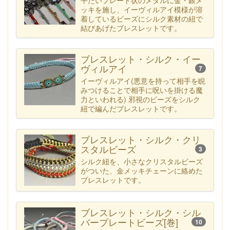
平たいプレート状のメタルに金・銀メ
ッキを施し、イーヴィルアイ模様が溶
着しているビーズにシルク素材の紐で
結びあげたブレスレットです。
ブレスレット・シルク・イー
ヴィルアイ
7
イーヴィルアイ(悪意を持って相手を睨
みつけることで相手に呪いを掛ける魔
力といわれる) 邪視のビーズをシルク
紐で編んだブレスレットです。
ブレスレット・シルク・クリ
スタルビーズ
3
シルク紐を、小さなクリスタルビーズ
がついた、金メッキチェーンに絡めた
ブレスレットです。
ブレスレット・シルク・シル
バープレートビーズ[巻]
10