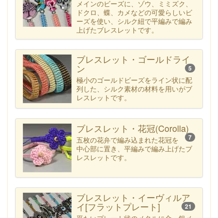
メインのビーズに、ゾウ、ミミズク、
ドクロ、蝶、カメなどの可愛らしいビ
ーズを使い、シルク紐で平編みで編み
上げたブレスレットです。
ブレスレット・ゴールドライ
ン
5
極小のゴールドビーズをライン状に配
列した、シルク素材の材料を用いがブ
レスレットです。
ブレスレット・花冠(Corolla)
7
五枚の花弁で編み込まれた花冠を
中心部に置き、平編みで編み上げたブ
レスレットです。
ブレスレット・イーヴィルア
イ[フラットプレート]
21