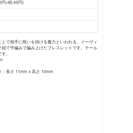
0円+税:40円)
ことで相手に呪いを掛ける魔力といわれる、イーヴィ
ク紐で平編みで編み上げたブレスレットです。テール
です。
m
さ 11mm x 高さ 10mm