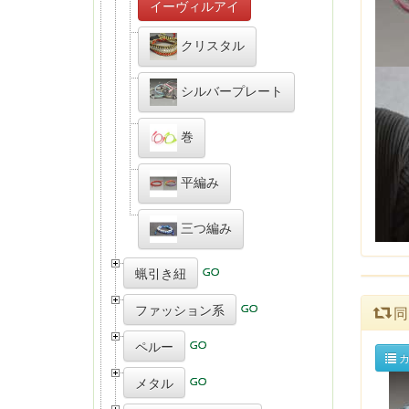
イーヴィルアイ
クリスタル
シルバープレート
巻
平編み
三つ編み
蝋引き紐
ファッション系
同
ペルー
カ
メタル