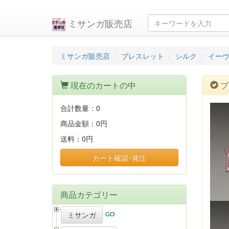
ミサンガ販売店
ミサンガ販売店
ブレスレット
シルク
イー
現在のカートの中
ブ
合計数量：
0
商品金額：
0円
送料：
0円
カート確認･発注
商品カテゴリー
ミサンガ