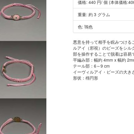
価格:
440 円
/ 個
(本体価格:40
重量: 約 3 グラム
色: 鴇色
悪意を持って相手を睨みつける
ルアイ（邪視）のビーズをシル
部を操作することで脱着は容易
平編み部：幅約 4mm x 幅約 2m
テール部：6～9 cm
イーヴィルアイ・ビーズの大きさ：長
形状：楕円形