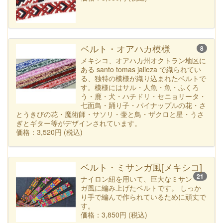
ベルト・オアハカ模様
8
メキシコ、オアハカ州オクトラン地区に
ある santo tomas jalieza で織られてい
る、独特の模様が織り込まれたベルトで
す。模様にはサル・人魚・魚・ふくろ
う・鹿・犬・ハチドリ・セニョリータ・
七面鳥・踊り子・パイナップルの花・さ
とうきびの花・魔術師・サソリ・壷と鳥・ザクロと星・うさ
ぎとギター等がデザインされています。
価格：3,520円 (税込)
ベルト・ミサンガ風[メキシコ]
21
ナイロン紐を用いて、巨大なミサン
ガ風に編み上げたベルトです。 しっか
り手で編んで作られているために頑丈で
す。
価格：3,850円 (税込)