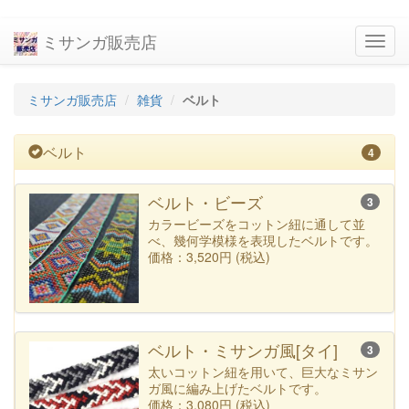
ミサンガ販売店
navig
ミサンガ販売店
雑貨
ベルト
ベルト
4
ベルト・ビーズ
3
カラービーズをコットン紐に通して並
べ、幾何学模様を表現したベルトです。
価格：3,520円 (税込)
ベルト・ミサンガ風[タイ]
3
太いコットン紐を用いて、巨大なミサン
ガ風に編み上げたベルトです。
価格：3,080円 (税込)