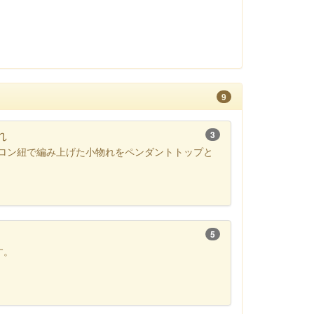
9
れ
3
ロン紐で編み上げた小物れをペンダントトップと
5
す。