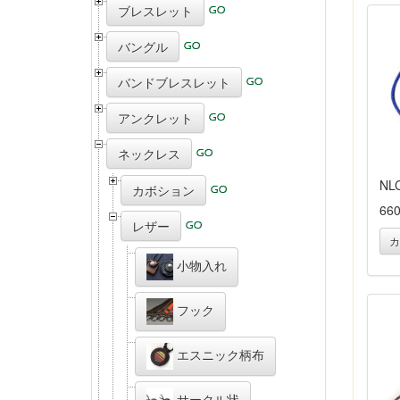
ブレスレット
バングル
バンドブレスレット
アンクレット
ネックレス
NL
カボション
66
レザー
カ
小物入れ
フック
エスニック柄布
サークル状