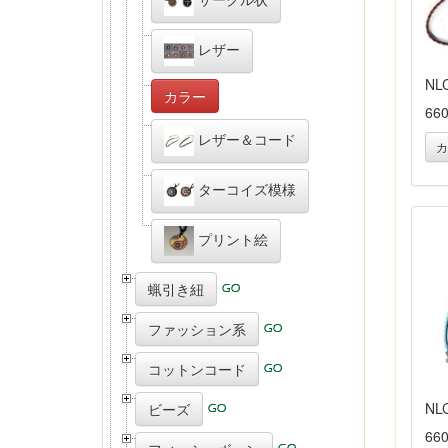
レザー
NL
カラー
66
レザー＆コード
カ
ターコイズ模様
プリント絵
蝋引き紐
ファッション系
コットンコード
NL
ビーズ
66