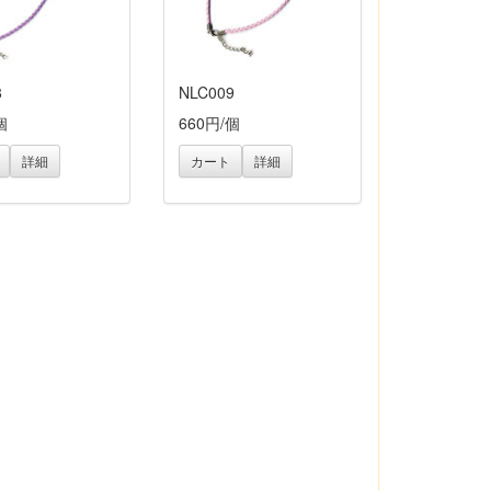
8
NLC009
個
660円/個
詳細
カート
詳細