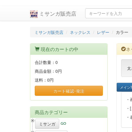
ミサンガ販売店
ミサンガ販売店
ネックレス
レザー
カラー
現在のカートの中
ネ
合計数量：
0
太
商品金額：
0円
送料：
0円
メイン
カート確認･発注
・
・
商品カテゴリー
・
ミサンガ