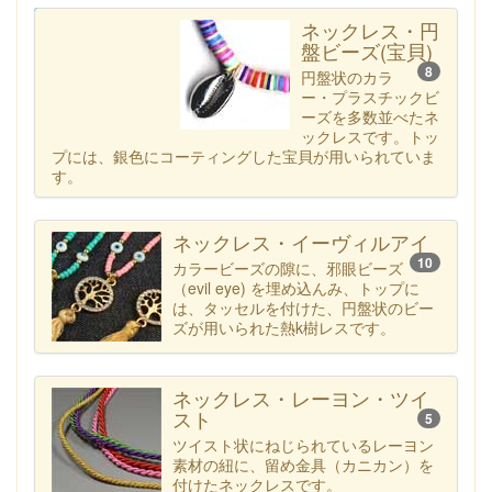
カテゴリー一覧へ
ネックレス・円
盤ビーズ(宝貝)
8
円盤状のカラ
ー・プラスチックビ
ーズを多数並べたネ
ックレスです。トッ
プには、銀色にコーティングした宝貝が用いられていま
す。
ネックレス・イーヴィルアイ
10
カラービーズの隙に、邪眼ビーズ
（evil eye) を埋め込んみ、トップに
は、タッセルを付けた、円盤状のビー
ズが用いられた熱k樹レスです。
ネックレス・レーヨン・ツイ
スト
5
ツイスト状にねじられているレーヨン
素材の紐に、留め金具（カニカン）を
付けたネックレスです。