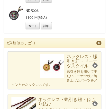
NDR006
1100 円(税込)
カート
詳細
類似カテゴリー
8
カテゴリー一覧へ
ネックレス・蝋
引き紐・ドーナ
ツスタイル
9
蝋引き紐を用いて平
たいドーナツ状に編
み上げたパーツをメ
インとたネックレスです。
ネックレス・蝋引き紐・ねじ
り結び
6