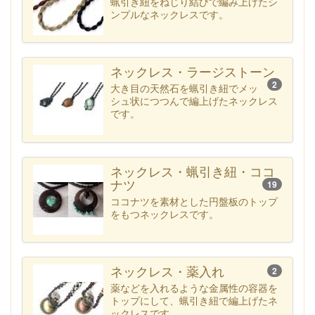
蝋引き紐をねじり結びで編み上げたシ
ンプルなネックレスです。
ネックレス・ラージストーン
2
大き目の天然石を蝋引き紐でメッ
シュ状につつんで編上げたネックレス
です。
ネックレス・蝋引き紐・ココ
ナツ
19
ココナツを素材とした円盤板のトップ
をもつネックレスです。
ネックレス・薬入れ
2
薬などを入れるような金属性の容器を
トップにして、蝋引き紐で編上げたネ
ックレスです。