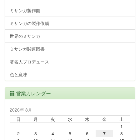
ミサンガ製作図
ミサンガの製作依頼
世界のミサンガ
ミサンガ関連図書
著名人プロデュース
色と意味
営業カレンダー
2026年 8月
日
月
火
水
木
金
土
1
2
3
4
5
6
7
8