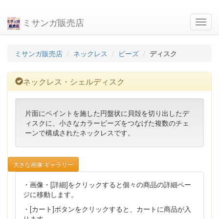
ミサンガ販売店
navig
ミサンガ販売店
ネックレス
ビーズ
ディスク
ネックレス・シェルディスク
片面にペイントを施した円盤状に貝殻を切り出したデ
ィスクに、小さなカラービーズをつなげた複数のチェ
ーンで構成されたネックレスです。
大きな画像:ギャラリー
・画像・[詳細]をクリックすると個々の商品の詳細ペー
ジに移動します。
・[カート]ボタンをクリックすると、カートに商品が入
ります。